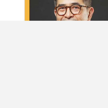
Biodata
Nama Lengkap
M. Arsjad Rasjid P.M
Tempat dan Tanggal Lahir