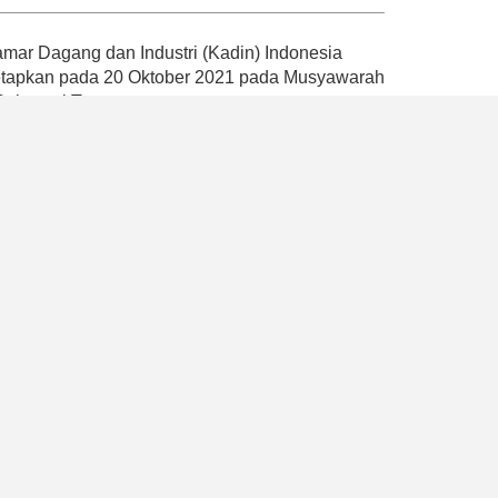
ar Dagang dan Industri (Kadin) Indonesia
tetapkan pada 20 Oktober 2021 pada Musyawarah
 Sulawesi Tenggara.
andemi dengan mencetuskan empat Pilar Kadin
atan, pemberdayaan ekonomi nasional dan
ompetensi, serta penguatan organisasi dan
k memperkuat peran Kadin Indonesia sebagai
ah, mikro, besar, dan industri
program yang dapat mendukung pemerintah
2045 dengan memaksimalkan peran aktif Kadin
, Kadin Indonesia juga berhasil memberikan
akat umum bahwa hanya terdapat satu Kadin di
a usaha dan payung asosiasi dunia usaha
ssional.