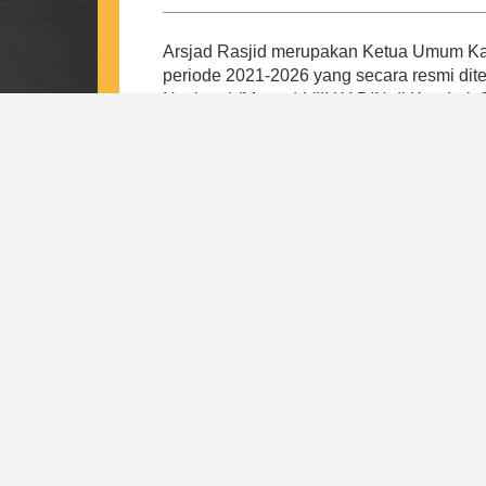
Arsjad Rasjid merupakan Ketua Umum Kam
periode 2021-2026 yang secara resmi di
Nasional (Munas) VIII KADIN di Kendari,
Arsjad merespon tantangan pada masa p
Indonesia, yaitu tulang punggung keseh
daerah, peningkatan kewirausahaan dan k
regulasi internal. Hal ini bertujuan untu
payung baik bagi pengusaha kecil, meneng
Dari 4 pilar tersebut, lahirlah program-
mewujudkan visi Indonesia Emas Tahun 
Indonesia. Di bawah kepemimpinan Arsjad
kepastian kepada pemerintah dan masyar
Indonesia sebagai induk organisasi duni
nasional yang resilient, mandiri, dan profe